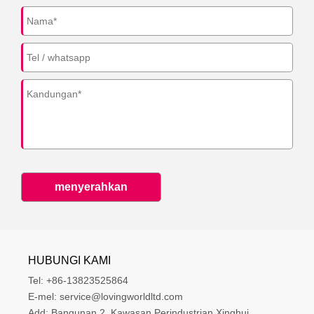
menyerahkan
HUBUNGI KAMI
Tel:
+86-13823525864
E-mel:
service@lovingworldltd.com
Add:
Bangunan 2, Kawasan Perindustrian Xinghui, 