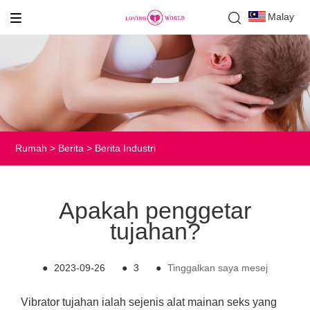
Malay
Rumah
>
Berita
>
Berita Industri
Apakah penggetar
tujahan?
●
2023-09-26
●
3
●
Tinggalkan saya mesej
Vibrator tujahan ialah sejenis alat mainan seks yang