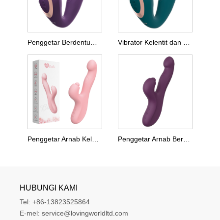
Penggetar Berdentum Mata Berganda
Vibrator Kelentit dan G-Spot
Penggetar Arnab Kelentit dan G-Spot
Penggetar Arnab Berdebar Mata Berganda
HUBUNGI KAMI
Tel:
+86-13823525864
E-mel:
service@lovingworldltd.com