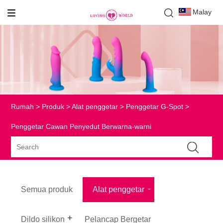
Malay
Rumah
>
Produk
>
Alat penggetar
>
Penggetar G-Spot
>
Penggetar Cawan Penyedut Berwarna-warni
Semua produk
Alat penggetar
Dildo silikon
Pelancap Bergetar