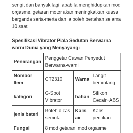
sengit dan banyak lagi, apabila menghidupkan mod
orgasme, getaran motor akan meningkatkan kuasa
berganda serta-merta dan ia boleh bertahan selama
10 saat.
Spesifikasi Vibrator Piala Sedutan Berwarna-
warni Dunia yang Menyayangi
Penggetar Cawan Penyedut
Penerangan
Berwarna-warni
Nombor
Langit
CT2310
Warna
Item
berbintang
G-Spot
Silikon
kategori
bahan
Vibrator
Cecair+ABS
Boleh dicas
Kalis
Kalis
jenis bateri
semula
air
percikan
Fungsi
8 mod getaran, mod orgasme